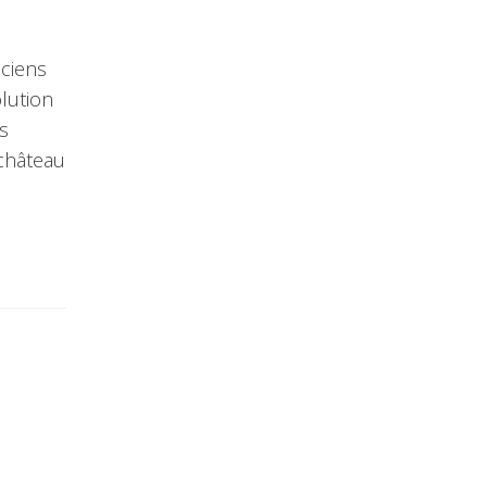
nciens
lution
s
 château