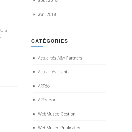
août 2018
avril 2018
uis
n
CATÉGORIES
e
Actualités A&A Partners
Actualités clients
ARTéo
ARTreport
WebMuseo Gestion
WebMuseo Publication