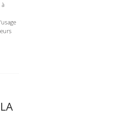
 à
l’usage
teurs
 LA