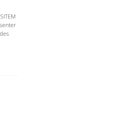
e SITEM
ésenter
 des