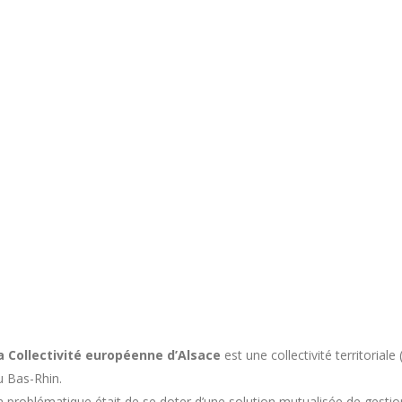
a Collectivité européenne d’Alsace
est une collectivité territoria
u Bas-Rhin.
a problématique était de se doter d’une solution mutualisée de gestio