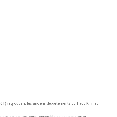
le (CT) regroupant les anciens départements du Haut-Rhin et
n des collections pour l’ensemble de ses services et