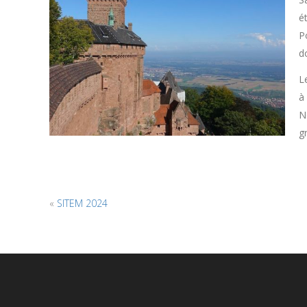
é
P
d
L
à
N
g
«
SITEM 2024