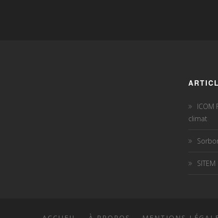
ARTIC
ICOM F
climat
Sorbon
SITEM
ACCUEIL
À PROPOS
MENTIONS LÉGAL