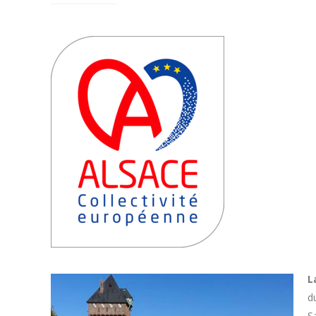
L
d
S