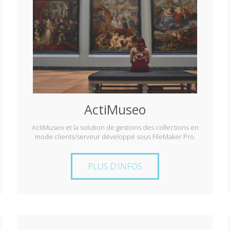
ActiMuseo
ActiMuseo et la solution de gestions des collections en
mode clients/serveur développé sous FileMaker Pro.
PLUS D'INFOS