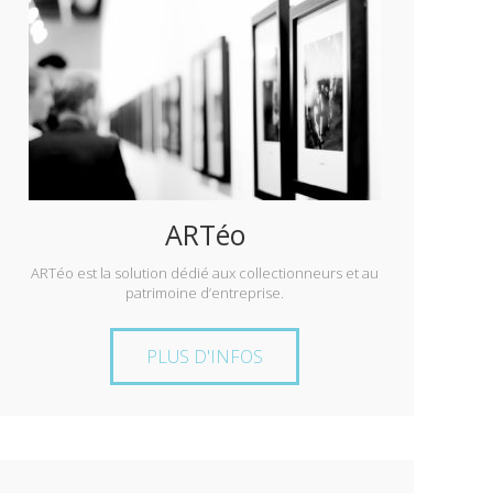
ARTéo
ARTéo est la solution dédié aux collectionneurs et au
patrimoine d’entreprise.
PLUS D'INFOS