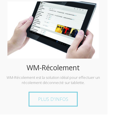
WM-Récolement
WM-Récolement est la solution idéal pour effectuer un
récolement déconnecté sur tablette.
PLUS D'INFOS