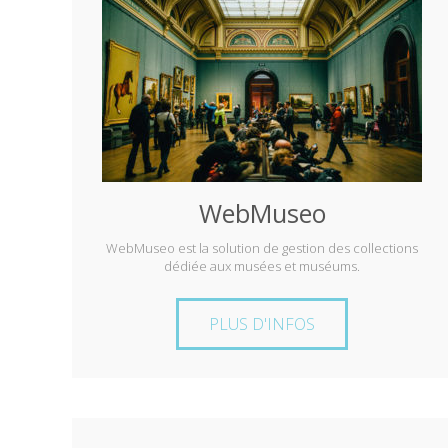
WebMuseo
WebMuseo est la solution de gestion des collections
dédiée aux musées et muséums.
PLUS D'INFOS