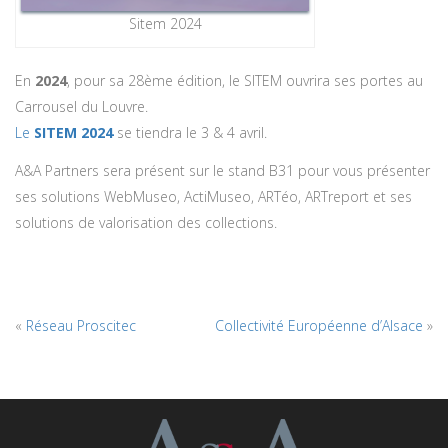
Sitem 2024
En
2024
, pour sa 28ème édition, le SITEM ouvrira ses portes au
Carrousel du Louvre.
Le
SITEM 2024
se tiendra le 3 & 4 avril.
A&A Partners sera présent sur le stand B31 pour vous présenter
ses solutions WebMuseo, ActiMuseo, ARTéo, ARTreport et ses
solutions de valorisation des collections.
«
Réseau Proscitec
Collectivité Européenne d’Alsace
»