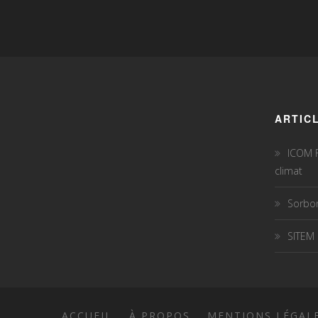
ARTIC
ICOM F
climat
Sorbon
SITEM
ACCUEIL
À PROPOS
MENTIONS LÉGAL