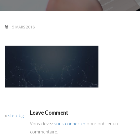
5 MARS 2018
Leave Comment
«
step-bg
Vous devez
vous connecter
pour publier un
commentaire.