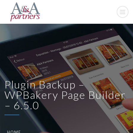
Plugin Backup –
WPBakery Page Builder
– 6.5.0
HOME