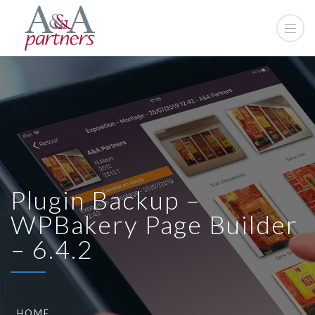
Plugin Backup –
WPBakery Page Builder
– 6.4.2
HOME