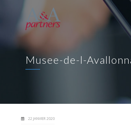
Musee-de-l-Avallonn
22 JANVIER 2020