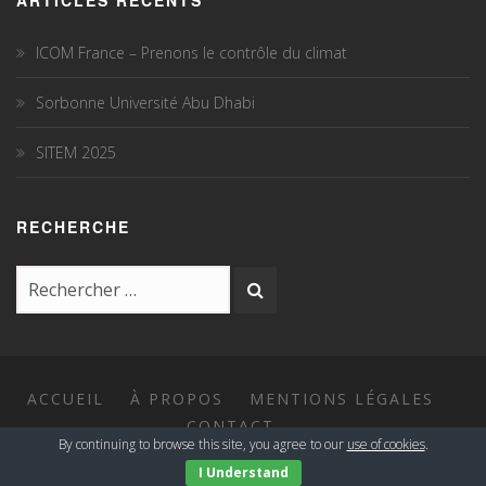
ICOM France – Prenons le contrôle du climat
Sorbonne Université Abu Dhabi
SITEM 2025
RECHERCHE
ACCUEIL
À PROPOS
MENTIONS LÉGALES
CONTACT
By continuing to browse this site, you agree to our
use of cookies
.
I Understand