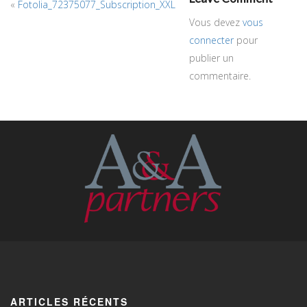
«
Fotolia_72375077_Subscription_XXL
Vous devez
vous
connecter
pour
publier un
commentaire.
ARTICLES RÉCENTS