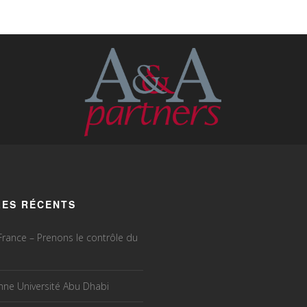
LES RÉCENTS
rance – Prenons le contrôle du
ne Université Abu Dhabi