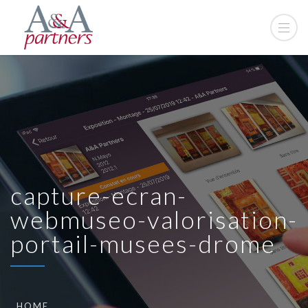
capture-ecran-
webmuseo-valorisation-
portail-musees-drome
HOME