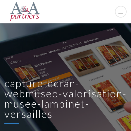
capture-ecran-
webmuseo-valorisation-
musee-lambinet-
versailles