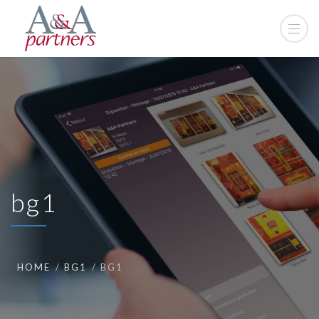
bg1
HOME
BG1
BG1