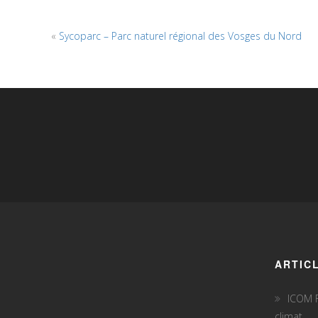
«
Sycoparc – Parc naturel régional des Vosges du Nord
ARTIC
ICOM F
climat