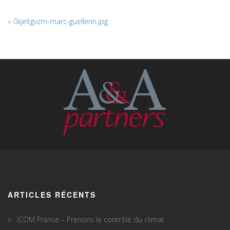
«
0iijeltgvzm-marc-guellerin.jpg
ARTICLES RÉCENTS
ICOM France – Prenons le contrôle du climat