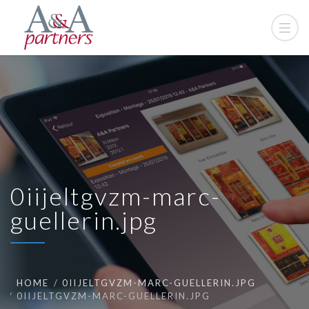
0iijeltgvzm-marc-
guellerin.jpg
HOME
0IIJELTGVZM-MARC-GUELLERIN.JPG
0IIJELTGVZM-MARC-GUELLERIN.JPG