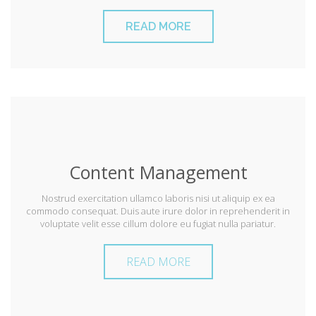
READ MORE
Content Management
Nostrud exercitation ullamco laboris nisi ut aliquip ex ea
commodo consequat. Duis aute irure dolor in reprehenderit in
voluptate velit esse cillum dolore eu fugiat nulla pariatur.
READ MORE