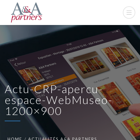
Actu-CRP-apercu-
espace-WebMuseo-
1200×900
HOME
ACTUALITÉS A&A PARTNERS