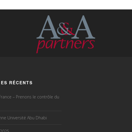
LES RÉCENTS
rance – Prenons le contrôle du
ne Université Abu Dhabi
 2025